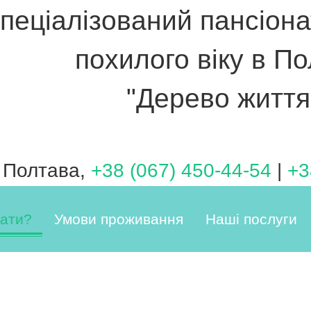
пеціалізований пансіон
похилого віку в По
"Дерево життя
 Полтава,
+38 (067) 450-44-54
|
+3
чати?
Умови проживання
Наші послуги