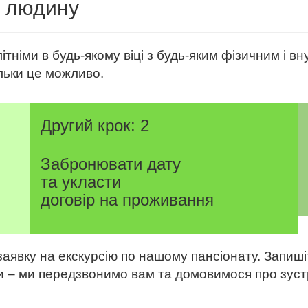
у людину
тніми в будь-якому віці з будь-яким фізичним і вн
льки це можливо.
Другий крок: 2
Забронювати дату
та укласти
договір на проживання
явку на екскурсію по нашому пансіонату. Запиші
и – ми передзвонимо вам та домовимося про зустр