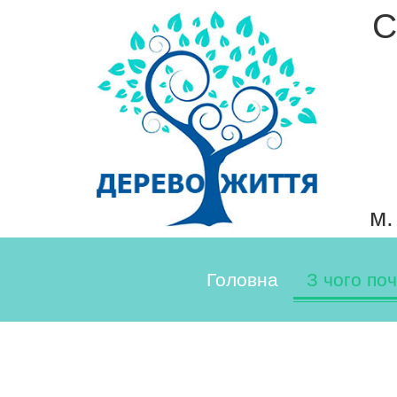
С
м.
Головна
З чого по