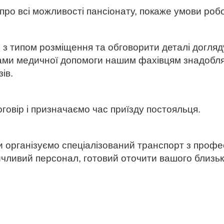
 про всі можливості пансіонату, покаже умови роб
 з типом розміщення та обговорити деталі догляд
ами медичної допомоги нашим фахівцям знадоблят
ів.
овір і призначаємо час приїзду постояльця.
и організуємо спеціалізований транспорт з профе
ичливий персонал, готовий оточити вашого близьк