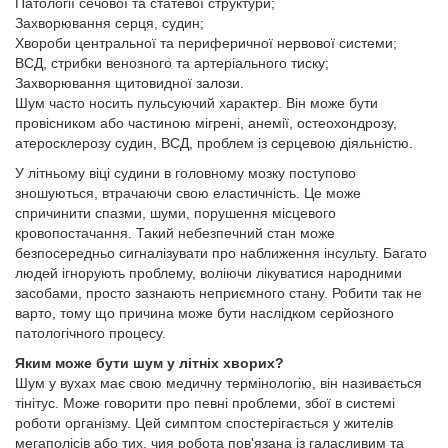
Патології сечової та статевої структури;
Захворювання серця, судин;
Хвороби центральної та периферичної нервової системи;
ВСД, стрибки венозного та артеріального тиску;
Захворювання щитовидної залози.
Шум часто носить пульсуючий характер. Він може бути
провісником або частиною мігрені, анемії, остеохондрозу,
атеросклерозу судин, ВСД, проблем із серцевою діяльністю.
У літньому віці судини в головному мозку поступово
зношуються, втрачаючи свою еластичність. Це може
спричинити спазми, шуми, порушення місцевого
кровопостачання. Такий небезпечний стан може
безпосередньо сигналізувати про наближення інсульту. Багато
людей ігнорують проблему, воліючи лікуватися народними
засобами, просто зазнають неприємного стану. Робити так не
варто, тому що причина може бути наслідком серйозного
патологічного процесу.
Яким може бути шум у літніх хворих?
Шум у вухах має свою медичну термінологію, він називається
тінітус. Може говорити про певні проблеми, збої в системі
роботи організму. Цей симптом спостерігається у жителів
мегаполісів або тих, чия робота пов'язана із галасливим та