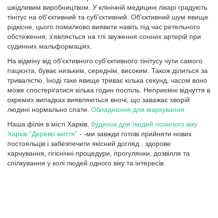
шкідливим виробництвом. У клінічній медицині лікарі градують
тінітус на об'єктивний та суб'єктивний. Об'єктивний шум явище
рідкісне, цього помилково виявити навіть під час ретельного
обстеження, з'являється на тлі звуження сонних артерій при
судинних мальформаціях.
На відміну від об'єктивного суб'єктивного тінітусу чути самого
пацієнта, буває низьким, середнім, високим. Також ділиться за
тривалістю. Іноді таке явище триває кілька секунд, часом воно
може спостерігатися кілька годин поспіль. Неприємні відчуття в
окремих випадках виявляються вночі, що заважає хворій
людині нормально спати.
Обладнання для маркування
Наша філія в місті Харків,
будинок для людей похилого віку
Харків "Дерево життя"
- -ми завжди готові прийняти нових
постояльців і забезпечити якісний догляд , здорове
харчування, гігієнічні процедури, прогулянки, дозвілля та
спілкування у колі людей одного віку та інтересів.