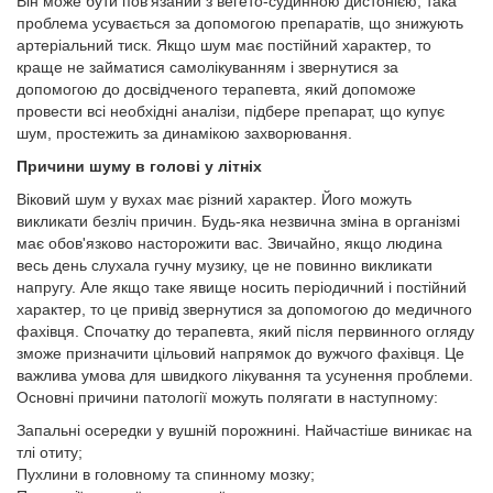
Він може бути пов'язаний з вегето-судинною дистонією, така
проблема усувається за допомогою препаратів, що знижують
артеріальний тиск. Якщо шум має постійний характер, то
краще не займатися самолікуванням і звернутися за
допомогою до досвідченого терапевта, який допоможе
провести всі необхідні аналізи, підбере препарат, що купує
шум, простежить за динамікою захворювання.
Причини шуму в голові у літніх
Віковий шум у вухах має різний характер. Його можуть
викликати безліч причин. Будь-яка незвична зміна в організмі
має обов'язково насторожити вас. Звичайно, якщо людина
весь день слухала гучну музику, це не повинно викликати
напругу. Але якщо таке явище носить періодичний і постійний
характер, то це привід звернутися за допомогою до медичного
фахівця. Спочатку до терапевта, який після первинного огляду
зможе призначити цільовий напрямок до вужчого фахівця. Це
важлива умова для швидкого лікування та усунення проблеми.
Основні причини патології можуть полягати в наступному:
Запальні осередки у вушній порожнині. Найчастіше виникає на
тлі отиту;
Пухлини в головному та спинному мозку;