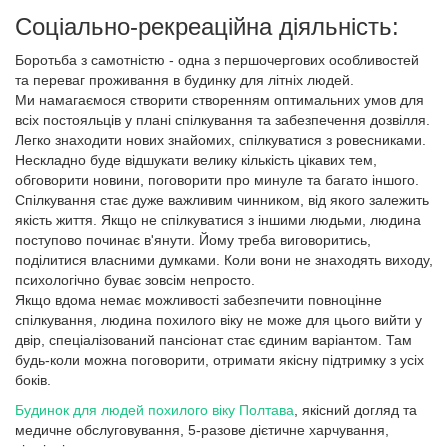
Соціально-рекреаційна діяльність:
Боротьба з самотністю - одна з першочергових особливостей
та переваг проживання в будинку для літніх людей.
Ми намагаємося створити створенням оптимальних умов для
всіх постояльців у плані спілкування та забезпечення дозвілля.
Легко знаходити нових знайомих, спілкуватися з ровесниками.
Нескладно буде відшукати велику кількість цікавих тем,
обговорити новини, поговорити про минуле та багато іншого.
Спілкування стає дуже важливим чинником, від якого залежить
якість життя. Якщо не спілкуватися з іншими людьми, людина
поступово починає в'янути. Йому треба виговоритись,
поділитися власними думками. Коли вони не знаходять виходу,
психологічно буває зовсім непросто.
Якщо вдома немає можливості забезпечити повноцінне
спілкування, людина похилого віку не може для цього вийти у
двір, спеціалізований пансіонат стає єдиним варіантом. Там
будь-коли можна поговорити, отримати якісну підтримку з усіх
боків.
Будинок для людей похилого віку Полтава
, якісний догляд та
медичне обслуговування, 5-разове дієтичне харчування,